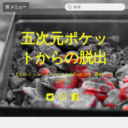
コ
検
メニュー
ン
索:
テ
ン
ツ
へ
五次元ポケッ
ス
キ
ッ
トからの脱出
プ
2人のミュージシャンによるPodcast 通称「ご
じだつ」
Twitter
instagram
Facebook