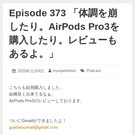
Episode 373 「体調を崩
したり。AirPods Pro3を
購入したり。レビューも
あるよ。」
2025
trumpeterhiro
Podcast
投
2025年11月4日
投
タ
年
稿
稿
グ:
11
日:
者:
月
こちらも結局購入しました。
3
結構良く出来てるなぁ。
日
AirPods Pro3のレビューしております。
ついにGmailができましたよ！
gojidatsumail@gmail.com