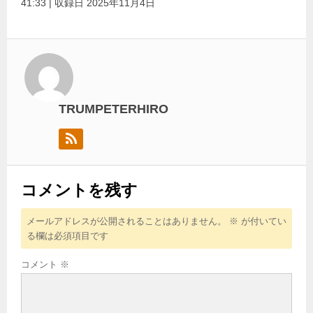
41:33
|
収録日 2025年11月4日
レ
ー
ヤ
ー
TRUMPETERHIRO
コメントを残す
メールアドレスが公開されることはありません。
※
が付いてい
る欄は必須項目です
コメント
※